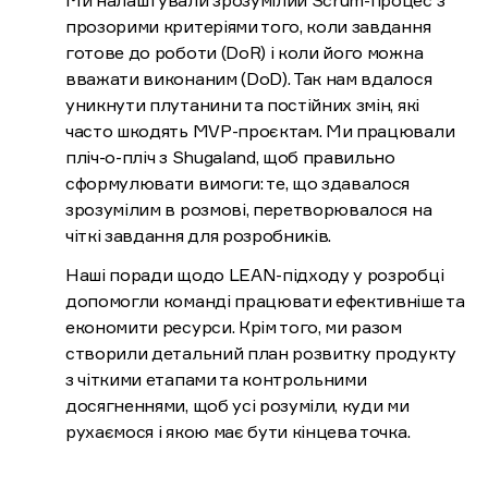
прозорими критеріями того, коли завдання
готове до роботи (DoR) і коли його можна
вважати виконаним (DoD). Так нам вдалося
уникнути плутанини та постійних змін, які
часто шкодять MVP-проєктам. Ми працювали
пліч-о-пліч з Shugaland, щоб правильно
сформулювати вимоги: те, що здавалося
зрозумілим в розмові, перетворювалося на
чіткі завдання для розробників.
Наші поради щодо LEAN-підходу у розробці
допомогли команді працювати ефективніше та
економити ресурси. Крім того, ми разом
створили детальний план розвитку продукту
з чіткими етапами та контрольними
досягненнями, щоб усі розуміли, куди ми
рухаємося і якою має бути кінцева точка.