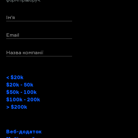
Ім'я
Email
Назва компанії
Бюджет проекту
< $20k
$20k - 50k
$50k - 100k
$100k - 200k
> $200k
Тип проектy
Веб-додаток