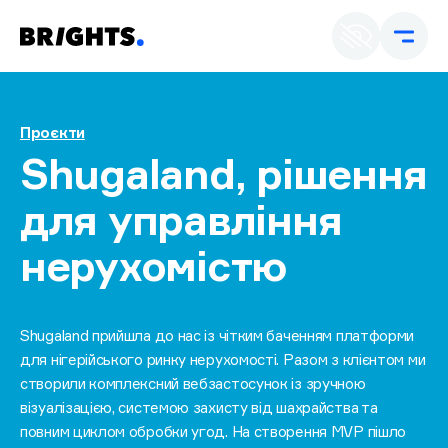
Ua
E
Проєкти
Shugaland, рішення
для управління
нерухомістю
Shugaland прийшла до нас із чітким баченням платформи
для нігерійського ринку нерухомості. Разом з клієнтом ми
створили комплексний вебзастосунок із зручною
візуалізацією, системою захисту від шахрайства та
повним циклом обробки угод. На створення MVP пішло