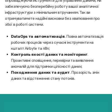
Впроваджуючи інструменти для управління даними, ми
забезпечуємо безперебійну роботу вашої аналітичної
інфраструктури з мінімальним втручанням. Так ви
отримуватимете надійні висновки без хвилювання про
збої в роботі системи.
DataOps та автоматизація
. Повна автоматизація
робочих процесів через сучасні інструменти на
кшталт Airbyte та n8n;
Контроль якості даних та моніторинг
.
Проактивні сповіщення, перевірки та виявлення
аномалій для підтримки цілісності даних;
Походження даних та аудит
. Прозорість змін
даних та відстеження стану потоків.