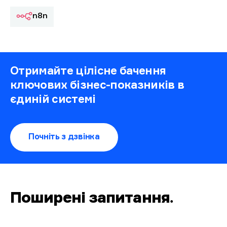
n8n
Отримайте цілісне бачення
ключових бізнес-показників в
єдиній системі
Почніть з дзвінка
Поширені запитання
.