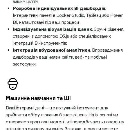
вашим цілям;
Розробка індивідуальних BI дашбордів
.
Інтерактивні панелі в Looker Studio, Tableau або Power
BI, налаштовані під ваші процеси;
Індивідуальна візуалізація даних
. Зручні рішення,
створені з допомогою D3.js або спеціалізованих
інтеграцій BI-інструментів;
Інтеграція вбудованої аналітики
. Впровадження
дашбордів у ваші наявні сайти, веб- та мобільні
застосунки.
Машинне навчання та ШІ
Ваші історичні дані — це потужний інструмент для
прийняття обґрунтованих бізнес-рішень. На їх основі ми
створюємо прогнозні моделі, які передбачають поведінку
клієнтів та ринкову динаміку. Завдяки цьому ви можете