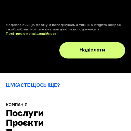
+ файл
Надсилаючи цю форму, я погоджуюсь з тим, що Brights збирає
та обробляє мої персональні дані та погоджуюся з
Політикою конфіденційності
Надіслати
ШУКАЄТЕ ЩОСЬ ІЩЕ?
КОМПАНІЯ
Послуги
Проєкти