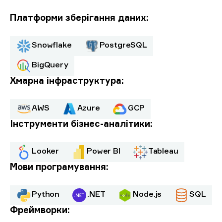
Платформи зберігання даних:
Snowflake
PostgreSQL
BigQuery
Хмарна інфраструктура:
AWS
Azure
GCP
Інструменти бізнес-аналітики:
Looker
Power BI
Tableau
Мови програмування:
Python
.NET
Node.js
SQL
Фреймворки: