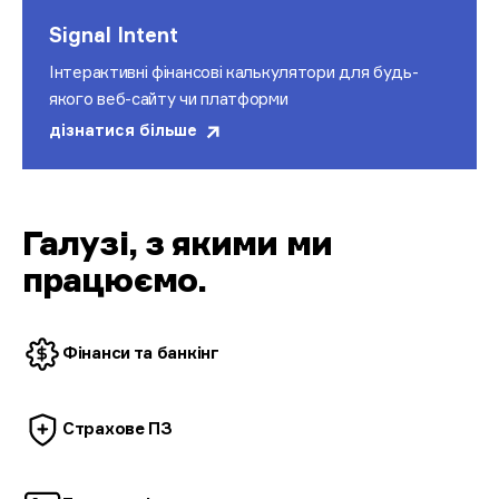
Signal Intent
Інтерактивні фінансові калькулятори для будь-
якого веб-сайту чи платформи
дізнатися більше
Галузі, з якими ми
працюємо.
Фінанси та
банкінг
Страхове
ПЗ