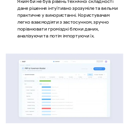
Яким би не був рівень технічної складності
дане рішення інтуїтивно зрозуміле та вельми
практичне у використанні. Користувачам
легко взаємодіяти з застосунком, зручно
порівнювати громіздкі блоки даних,
аналізуючи та потім імпортуючи їх.