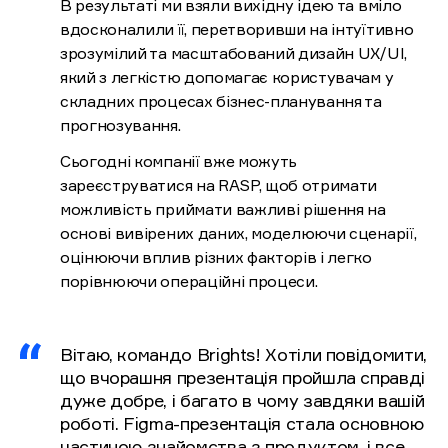
В результаті ми взяли вихідну ідею та вміло
вдосконалили її, перетворивши на інтуїтивно
зрозумілий та масштабований дизайн UX/UI,
який з легкістю допомагає користувачам у
складних процесах бізнес-планування та
прогнозування.
Сьогодні компанії вже можуть
зареєструватися на RASP, щоб отримати
можливість приймати важливі рішення на
основі вивірених даних, моделюючи сценарії,
оцінюючи вплив різних факторів і легко
порівнюючи операційні процеси.
Вітаю, командо Brights! Хотіли повідомити,
що вчорашня презентація пройшла справді
дуже добре, і багато в чому завдяки вашій
роботі. Figma-презентація стала основною
частиною знайомства з продуктом, і все