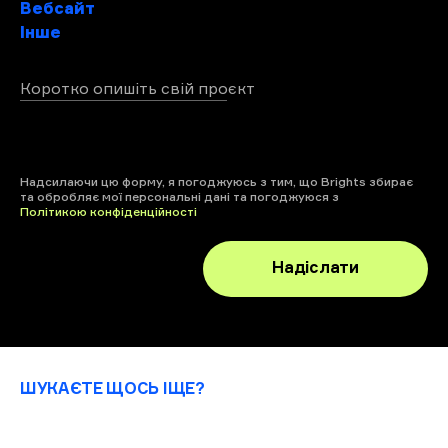
Вебсайт
Інше
Коротко опишіть свій проєкт
+ файл
Надсилаючи цю форму, я погоджуюсь з тим, що Brights збирає
та обробляє мої персональні дані та погоджуюся з
Політикою конфіденційності
Надіслати
ШУКАЄТЕ ЩОСЬ ІЩЕ?