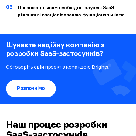
05
Організації, яким необхідні галузеві SaaS-
рішення зі спеціалізованою функціональністю
Шукаєте надійну компанію з
розробки SaaS-застосунків?
Обговоріть свій проєкт з командою Brights.
Розпочнімо
Наш процес розробки
SaaS-застосунків
.