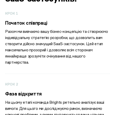
КРОК 1
Початок співпраці
Разом ми вивчаємо вашу бізнес-концепцію та створюємо
індивідуальну стратегію розробки, що дозволить вам
створити дійсно значущий SaaS-застосунок. Цей етап
максимально прозорий і дозволяє всім сторонам
якнайкраще зрозуміти очікування від нашого
партнерства.
КРОК 2
Фаза відкриття
На цьому етапі команда Brights ретельно аналізує ваші
вимоги. Для цього ми досліджуємо ринок, визначаємо
ключові проблеми, з якими зіштовхується ваша цільова