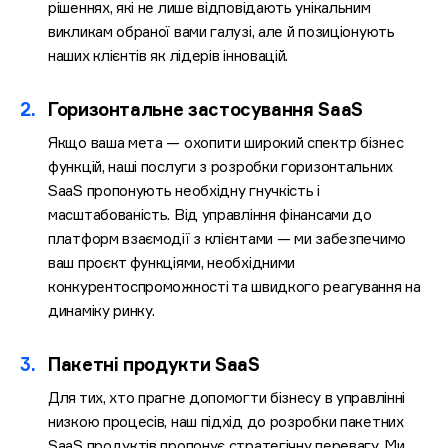
рішеннях, які не лише відповідають унікальним
викликам обраної вами галузі, але й позиціонують
наших клієнтів як лідерів інновацій.
2.
Горизонтальне застосування SaaS
Якщо ваша мета — охопити широкий спектр бізнес
функцій, наші послуги з розробки горизонтальних
SaaS пропонують необхідну гнучкість і
масштабованість. Від управління фінансами до
платформ взаємодії з клієнтами — ми забезпечимо
ваш проєкт функціями, необхідними
конкурентоспроможності та швидкого реагування на
динаміку ринку.
3.
Пакетні продукти SaaS
Для тих, хто прагне допомогти бізнесу в управлінні
низкою процесів, наш підхід до розробки пакетних
SaaS продуктів пропонує стратегічну перевагу. Ми